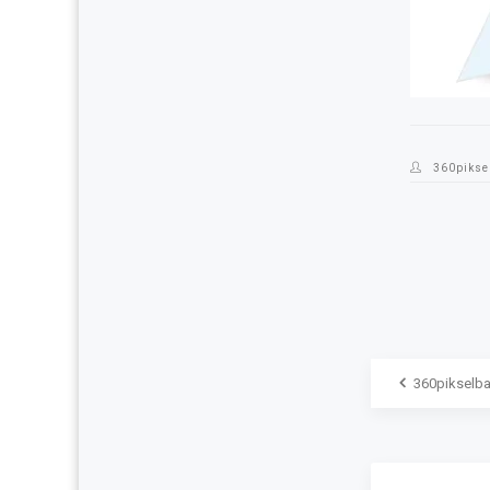
360pikse
360pikselba