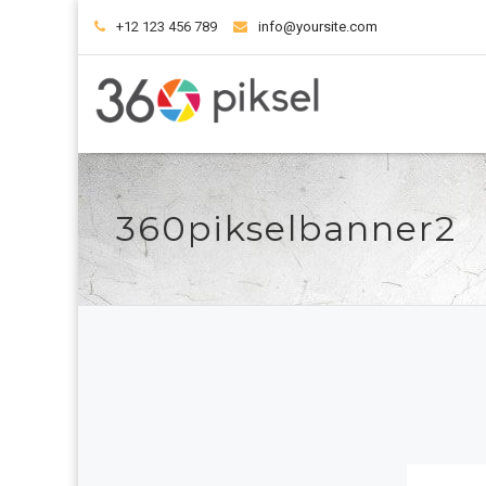
+12 123 456 789
info@yoursite.com
360pikselbanner2