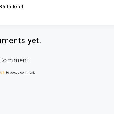
360piksel
ments yet.
 Comment
d in
to post a comment.