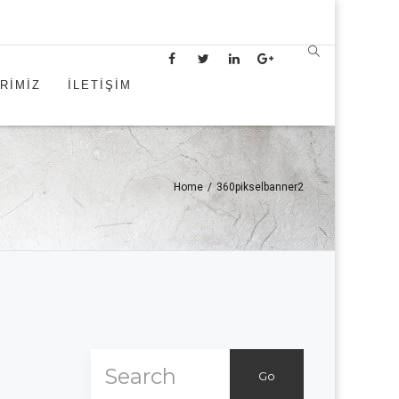
RİMİZ
İLETİŞİM
Home
/
360pikselbanner2
Go