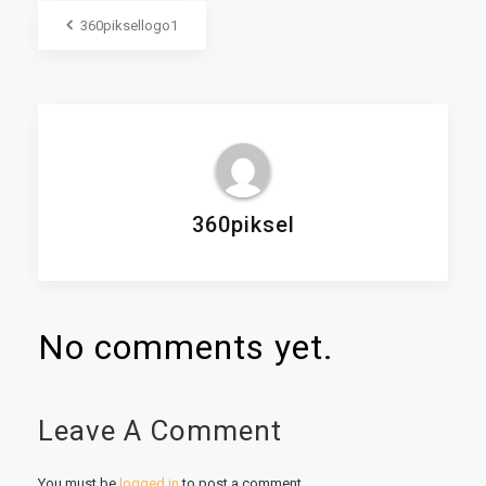
360piksellogo1
360piksel
No comments yet.
Leave A Comment
You must be
logged in
to post a comment.