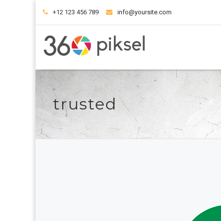
+12 123 456 789
info@yoursite.com
trusted