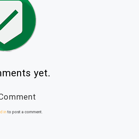
ments yet.
 Comment
d in
to post a comment.