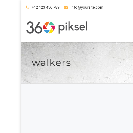
+12 123 456 789
info@yoursite.com
walkers