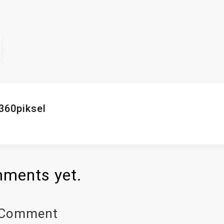
360piksel
ments yet.
 Comment